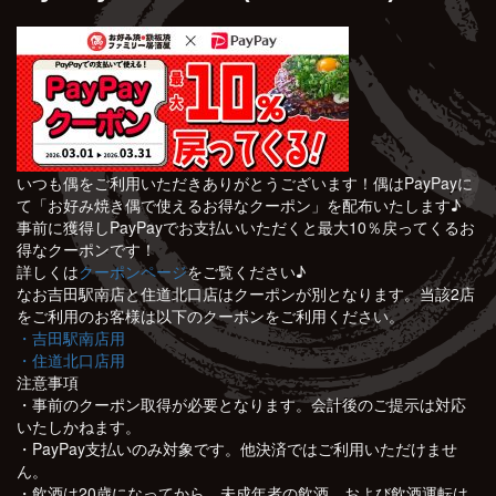
いつも偶をご利用いただきありがとうございます！
偶はPayPayに
て「お好み焼き偶で使えるお得なクーポン」を配布いたします♪
事前に獲得しPayPayでお支払いいただくと最大10％
戻ってくるお
得なクーポンです！
詳しくは
クーポンページ
をご覧ください♪
なお吉田駅南店と住道北口店はクーポンが別となります。当該2店
をご利用のお客様は以下のクーポンをご利用ください。
・吉田駅南店用
・住道北口店用
注意事項
・事前のクーポン取得が必要となります。
会計後のご提示は対応
いたしかねます。
・PayPay支払いのみ対象です。
他決済ではご利用いただけませ
ん。
・飲酒は20歳になってから。未成年者の飲酒、
および飲酒運転は