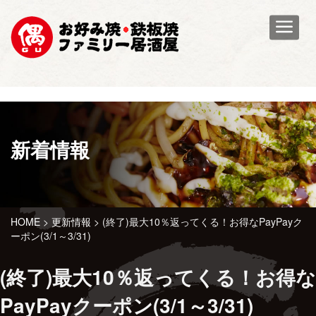
ホーム
お品書き
店舗検索
お得情報
新着情報
(終了)最大10％返ってくる！お
求人情報
得なPayPayクーポン(3/1～
HOME
>
更新情報
>
(終了)最大10％返ってくる！お得なPayPayク
3/31)|偶
お問い合せ
ーポン(3/1～3/31)
(終了)最大10％返ってくる！お得な
PayPayクーポン(3/1～3/31)