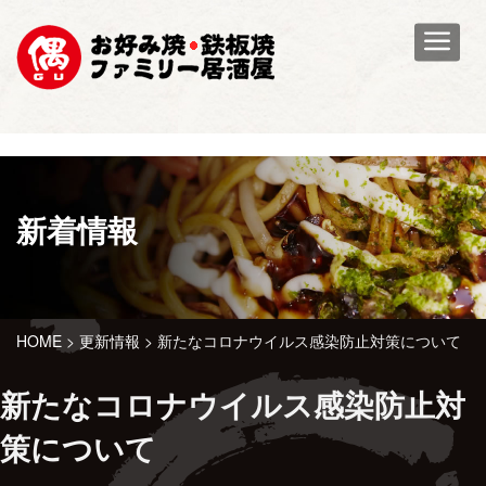
ホーム
お品書き
店舗検索
お得情報
新着情報
新たなコロナウイルス感染防止
求人情報
対策について|偶
HOME
>
更新情報
>
新たなコロナウイルス感染防止対策について
お問い合せ
新たなコロナウイルス感染防止対
策について